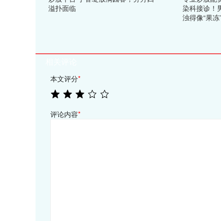
溢扑面临
染科接诊！
浊得像“果冻
相关评论
本文评分
*
评论内容
*