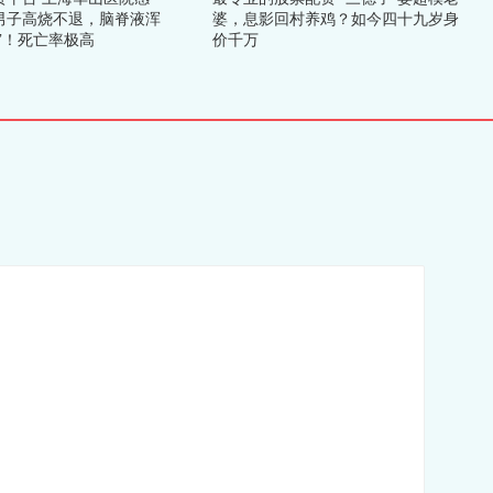
男子高烧不退，脑脊液浑
婆，息影回村养鸡？如今四十九岁身
”！死亡率极高
价千万