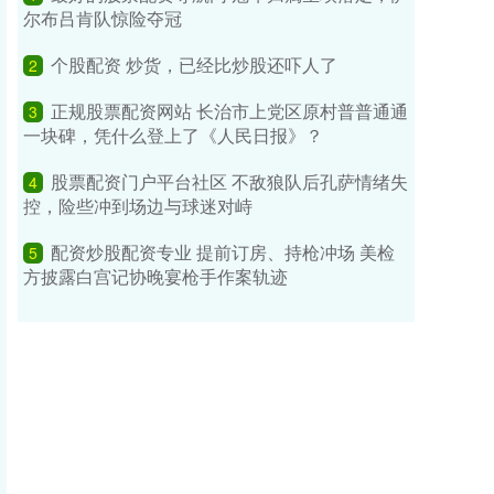
尔布吕肯队惊险夺冠
个股配资 炒货，已经比炒股还吓人了
2
正规股票配资网站 长治市上党区原村普普通通
3
一块碑，凭什么登上了《人民日报》？
股票配资门户平台社区 不敌狼队后孔萨情绪失
4
控，险些冲到场边与球迷对峙
配资炒股配资专业 提前订房、持枪冲场 美检
5
方披露白宫记协晚宴枪手作案轨迹