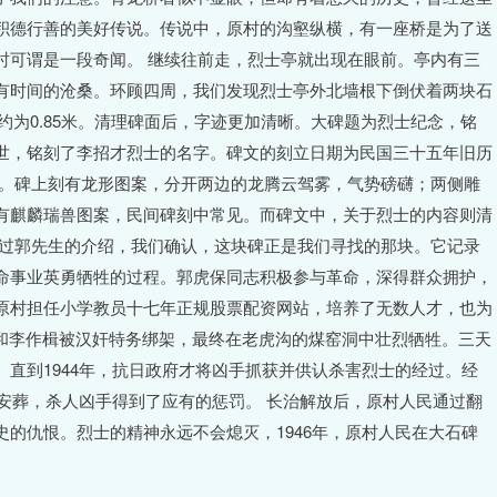
积德行善的美好传说。传说中，原村的沟壑纵横，有一座桥是为了送
时可谓是一段奇闻。 继续往前走，烈士亭就出现在眼前。亭内有三
有时间的沧桑。环顾四周，我们发现烈士亭外北墙根下倒伏着两块石
度约为0.85米。清理碑面后，字迹更加清晰。大碑题为烈士纪念，铭
世，铭刻了李招才烈士的名字。碑文的刻立日期为民国三十五年旧历
符。碑上刻有龙形图案，分开两边的龙腾云驾雾，气势磅礴；两侧雕
有麒麟瑞兽图案，民间碑刻中常见。而碑文中，关于烈士的内容则清
经过郭先生的介绍，我们确认，这块碑正是我们寻找的那块。它记录
命事业英勇牺牲的过程。郭虎保同志积极参与革命，深得群众拥护，
原村担任小学教员十七年正规股票配资网站，培养了无数人才，也为
虎保和李作楫被汉奸特务绑架，最终在老虎沟的煤窑洞中壮烈牺牲。三天
直到1944年，抗日政府才将凶手抓获并供认杀害烈士的经过。经
新安葬，杀人凶手得到了应有的惩罚。 长治解放后，原村人民通过翻
的仇恨。烈士的精神永远不会熄灭，1946年，原村人民在大石碑