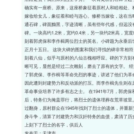
确实有一座桥。原来，这座桥象征着原村人和睦相处、
嫁妆给女儿，象征着和睦与连心。修桥当嫁妆，这在当
通石碑，碑面黝黑，字迹清晰，虽有些年代感，但远没
碑。一块高约1.2米，宽约0.4米，另一块约2米高，宽
刻着郭虎保和李作楫两位烈士的英名。小碑题为永垂后
正月十五日。 这块大碑的图案和我们寻找的碑非常相
刻着八仙，似乎与原村的八仙古槐相呼应。碑的下方刻
晰可见，显然是经过二次雕刻，磨去了原有的文字。 
了郭虎保、李作楫等革命先烈的事迹，讲述了他们为革
因此遭到封建势力和反动派的打压。而李作楫先生则在
革命事业培养了许多有志之士。 在1941年7月，郭
后，特务们为掩盖罪行，将烈士的遗体埋葬在荒草坡里。
过翻身，原村群众在1945年找到了烈士的遗体，并重
身斗争，清算了封建势力和汉奸特务的血债，肃清了历史
上刻下了烈士的名字，供后人
发布于：天津市