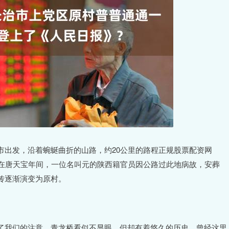
市出发，沿着蜿蜒曲折的山路，约20公里的路程正规股票配资网
传在唐天宝年间，一位名叫元的陕西籍官员因公路过此地病故，安葬
传逐渐演变为原村。
了我们的注意。青龙桥看似不显眼，但却有着悠久的历史，曾经这里